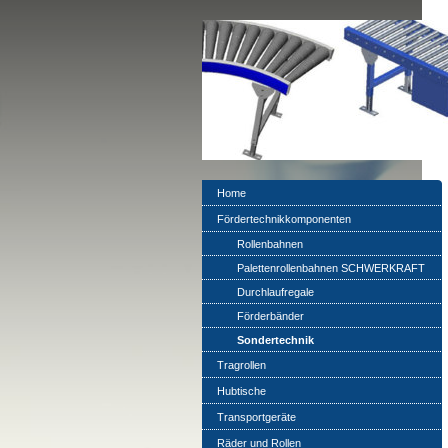
Home
Fördertechnikkomponenten
Rollenbahnen
Palettenrollenbahnen SCHWERKRAFT
Durchlaufregale
Förderbänder
Sondertechnik
Tragrollen
Hubtische
Transportgeräte
Räder und Rollen