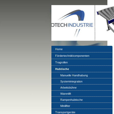
Home
Fördertechnikkomponenten
Tragrollen
Hubtische
Manuelle Handhabung
Systemintegration
Arbeitsbühne
Warenlift
Rampenhubtische
Minilifter
Transportgeräte